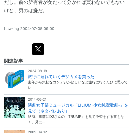
だし。前の所有者が女だって分かれば買わないでもない
けど、男のは嫌だ。
hawking
2004-07-05 09:00
関連記事
2024-08-18
旅行に連れていくデジカメを買った
去年から気軽なコンデジが欲しいなと旅行に行くたびに思って
い…
2014-06-21
演劇女子部ミュージカル「LILIUM-少女純潔歌劇-」を
見て（ネタバレあり）
結局、事前にD2さんの「TRUMP」を見て予習をする事もな
く、見に…
2009-04-12