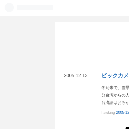
ビックカメ
2005
-
12
-
13
冬到来で、雪
分台湾からの
台湾語
はおろ
hawking
2005-12