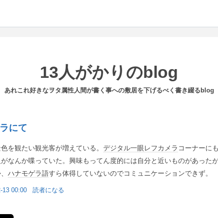
13人がかりのblog
あれこれ好きなヲタ属性人間が書く事への敷居を下げるべく書き綴るblog
ラにて
景色を観たい観光客が増えている。
デジタル一眼レフカメラ
コーナーに
人がなんか喋っていた。興味もってん度的には自分と近いものがあった
か、
ハナモゲラ語
すら体得していないのでコミュニケーションできず。
-13 00:00
読者になる