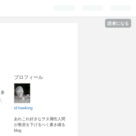
読者になる
プロフィール
も多
が、
id:hawking
あれこれ好きなヲタ属性人間
が敷居を下げるべく書き綴る
blog